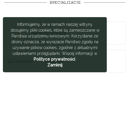
SPECJALIZACJE
Informujemy, że w ramach naszej witryny
stosujemy pliki cookies, które są zamieszczane w
Prawo korporacyjne
Państwa urządzeniu końcowym. Korzystanie ze
strony oznacza, że wyrażacie Państwo zgodę na
używanie plików cookies, zgodnie z aktualnymi
ustawieniami przeglądarki. Więcej informacji w
Polityce prywatności
.
Compliance
Zamknij
Przejęcia, reorganizacje,
sukcesje
Prawo nieruchomości