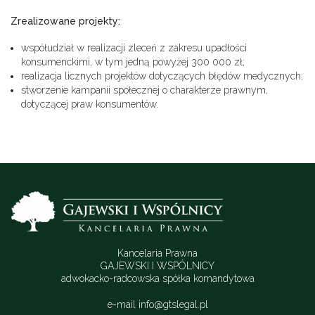
Zrealizowane projekty:
współudział w realizacji zleceń z zakresu upadłości
konsumenckimi, w tym jedną powyżej 300 000 zł;
realizacja licznych projektów dotyczących błędów medycznych;
stworzenie kampanii społecznej o charakterze prawnym,
dotyczącej praw konsumentów.
Kancelaria Prawna
GAJEWSKI I WSPÓLNICY
adwokacko-radcowska spółka komandytowa
e-mail
info@gtslegal.pl