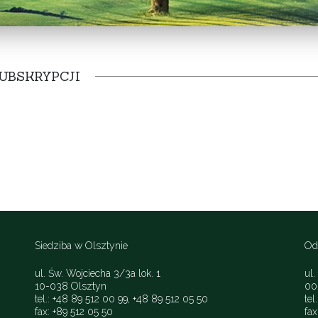
UBSKRYPCJI
Siedziba w Olsztynie
Od
ul. Św. Wojciecha 3/3a lok. 1
ul
10-038 Olsztyn
00
tel.: +48 89 512 00 99, +48 89 512 05 50
tel
fax: +89 512 05 50
fax