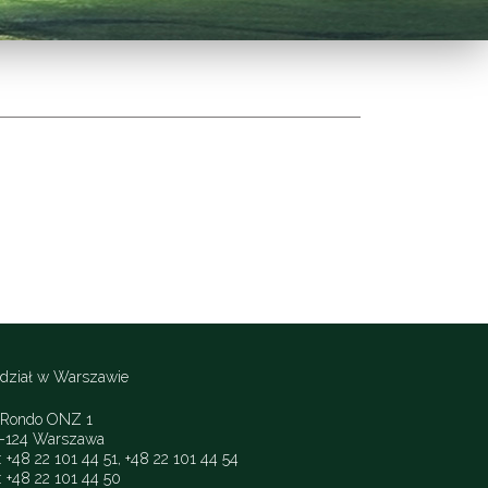
dział w Warszawie
. Rondo ONZ 1
-124 Warszawa
.: +48 22 101 44 51, +48 22 101 44 54
: +48 22 101 44 50