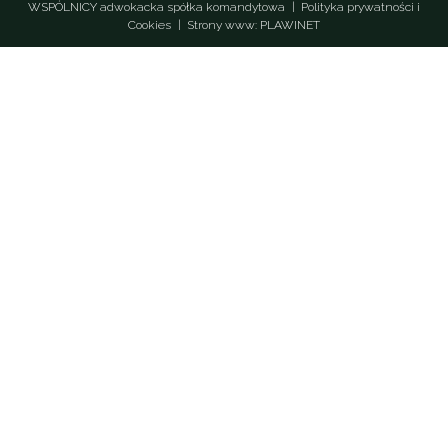
WSPÓLNICY adwokacka spółka komandytowa
|
Polityka prywatności i
Cookies
|
Strony www: PLAWINET